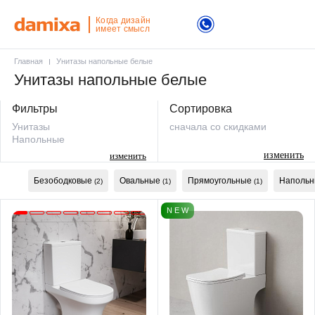
Когда дизайн
имеет смысл
Главная
Унитазы напольные белые
Унитазы напольные белые
Фильтры
Сортировка
Унитазы
сначала со скидками
Напольные
изменить
изменить
Безободковые
Овальные
Прямоугольные
Напольн
(2)
(1)
(1)
N E W