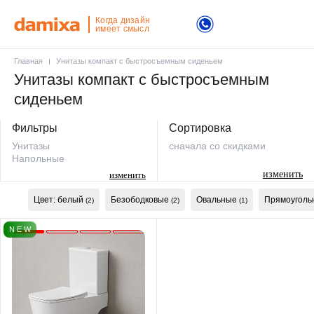
Когда дизайн
имеет смысл
Главная
Унитазы компакт с быстросъемным сиденьем
Унитазы компакт с быстросъемным
сиденьем
Фильтры
Сортировка
Унитазы
сначала со скидками
Напольные
изменить
изменить
Цвет: белый
Безободковые
Овальные
Прямоуголь
(2)
(2)
(1)
N E W