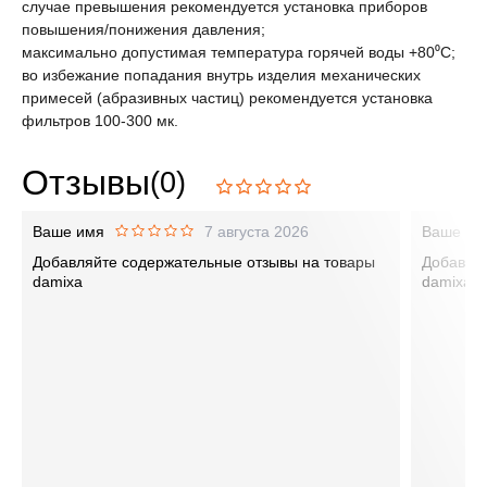
случае превышения рекомендуется установка приборов
повышения/понижения давления;
максимально допустимая температура горячей воды +80⁰С;
во избежание попадания внутрь изделия механических
примесей (абразивных частиц) рекомендуется установка
фильтров 100-300 мк.
Отзывы
(0)
Ваше имя
7 августа 2026
Ваше им
Добавляйте содержательные отзывы на товары
Добавляй
damixa
damixa