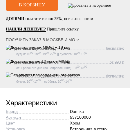
ДОЛЯМИ:
платите только 25%, остальное потом
НАШЛИ ДЕШЕВЛЕ?
Пришлите ссылку
ПОЛУЧИТЬ ЗАКАЗ В
МОСКВЕ И МО
Доставка внутри МКАД + 10 км
бесплатно
00
00
00
00
00
00
будни: 10
-18
, 19
-22
|| суббота: 10
-18
Доставка далее 10 км от МКАД
от 990 ₽
00
00
от 1 рабочего дня (по направлениям): 10
-18
Самовывоз предоплаченного заказа
бесплатно
00
00
00
00
будни: 10
-17
|| суббота: 10
-14
Характеристики
Бренд
Damixa
Артикул
537100000
Цвет
Хром
Установка
Встроенная в стену