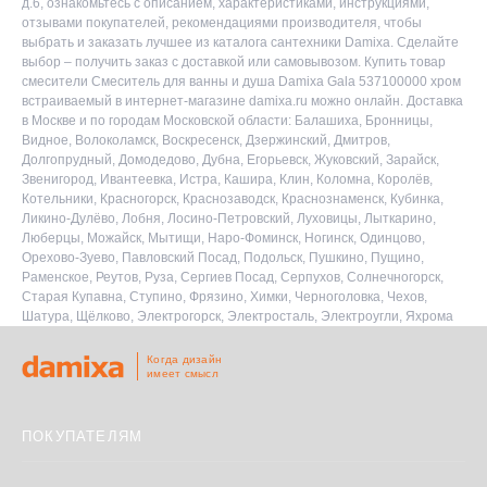
д.6, ознакомьтесь с описанием, характеристиками, инструкциями,
отзывами покупателей, рекомендациями производителя, чтобы
выбрать и заказать лучшее из каталога сантехники Damixa. Сделайте
выбор – получить заказ с доставкой или самовывозом. Купить товар
смесители Смеситель для ванны и душа Damixa Gala 537100000 хром
встраиваемый в интернет-магазине damixa.ru можно онлайн. Доставка
в Москве и по городам Московской области: Балашиха, Бронницы,
Видное, Волоколамск, Воскресенск, Дзержинский, Дмитров,
Долгопрудный, Домодедово, Дубна, Егорьевск, Жуковский, Зарайск,
Звенигород, Ивантеевка, Истра, Кашира, Клин, Коломна, Королёв,
Котельники, Красногорск, Краснозаводск, Краснознаменск, Кубинка,
Ликино-Дулёво, Лобня, Лосино-Петровский, Луховицы, Лыткарино,
Люберцы, Можайск, Мытищи, Наро-Фоминск, Ногинск, Одинцово,
Орехово-Зуево, Павловский Посад, Подольск, Пушкино, Пущино,
Раменское, Реутов, Руза, Сергиев Посад, Серпухов, Солнечногорск,
Старая Купавна, Ступино, Фрязино, Химки, Черноголовка, Чехов,
Шатура, Щёлково, Электрогорск, Электросталь, Электроугли, Яхрома
Когда дизайн
имеет смысл
ПОКУПАТЕЛЯМ