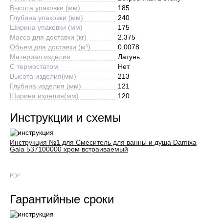
Высота упаковки (мм)
185
Глубина упаковки (мм)
240
Ширина упаковки (мм)
175
Масса для доставки (кг)
2.375
Объем для доставки (м³)
0.0078
Материал изделия
Латунь
С термостатом
Нет
Высота изделия(мм)
213
Глубина изделия (мм)
121
Ширина изделия(мм)
120
Инструкции и схемы
Инструкция №1 для Смеситель для ванны и душа Damixa
Gala 537100000 хром встраиваемый
PDF
Гарантийные сроки