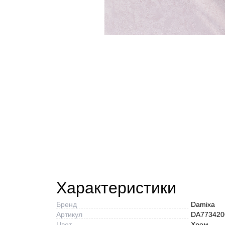
Характеристики
Бренд
Damixa
Артикул
DA773420
Цвет
Хром