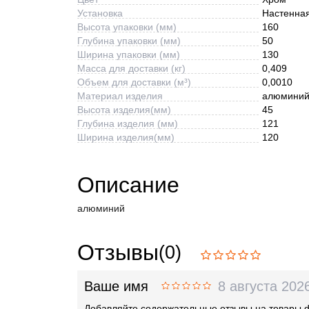
Установка
Настенна
Высота упаковки (мм)
160
Глубина упаковки (мм)
50
Ширина упаковки (мм)
130
Масса для доставки (кг)
0,409
Объем для доставки (м³)
0,0010
Материал изделия
алюмини
Высота изделия(мм)
45
Глубина изделия (мм)
121
Ширина изделия(мм)
120
Описание
алюминий
Отзывы
(0)
Ваше имя
8 августа 202
Добавляйте содержательные отзывы на товары 