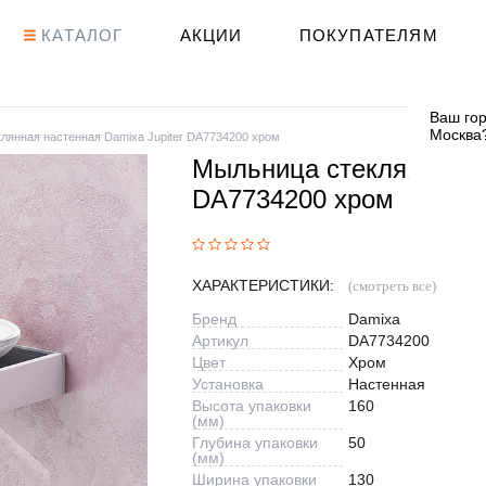
КАТАЛОГ
АКЦИИ
ПОКУПАТЕЛЯМ
Ваш гор
Москва
лянная настенная Damixa Jupiter DA7734200 хром
Мыльница стеклянная на
DA7734200 хром
ХАРАКТЕРИСТИКИ:
(смотреть все)
Бренд
Damixa
Артикул
DA7734200
Цвет
Хром
Установка
Настенная
Высота упаковки
160
(мм)
Глубина упаковки
50
(мм)
Ширина упаковки
130