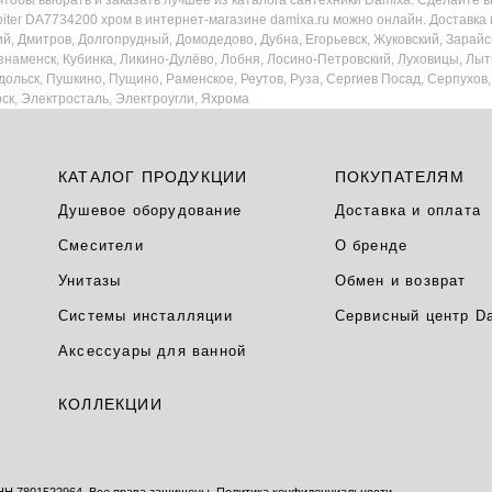
обы выбрать и заказать лучшее из каталога сантехники Damixa. Сделайте вы
ter DA7734200 хром в интернет-магазине damixa.ru можно онлайн. Доставка 
й, Дмитров, Долгопрудный, Домодедово, Дубна, Егорьевск, Жуковский, Зарайск
ознаменск, Кубинка, Ликино-Дулёво, Лобня, Лосино-Петровский, Луховицы, Л
дольск, Пушкино, Пущино, Раменское, Реутов, Руза, Сергиев Посад, Серпухов
рск, Электросталь, Электроугли, Яхрома
КАТАЛОГ ПРОДУКЦИИ
ПОКУПАТЕЛЯМ
Душевое оборудование
Доставка и оплата
Смесители
О бренде
Унитазы
Обмен и возврат
Системы инсталляции
Сервисный центр D
Аксессуары для ванной
КОЛЛЕКЦИИ