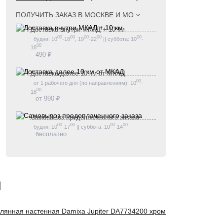
ПОЛУЧИТЬ ЗАКАЗ В
МОСКВЕ И МО
Доставка внутри МКАД + 10 км
00
00
00
00
00
будни: 10
-18
, 19
-22
|| суббота: 10
-
00
18
490 ₽
Доставка далее 10 км от МКАД
00
от 1 рабочего дня (по направлениям): 10
-
00
18
от 990 ₽
Самовывоз предоплаченного заказа
00
00
00
00
будни: 10
-17
|| суббота: 10
-14
бесплатно
и
лянная настенная Damixa Jupiter DA7734200 хром