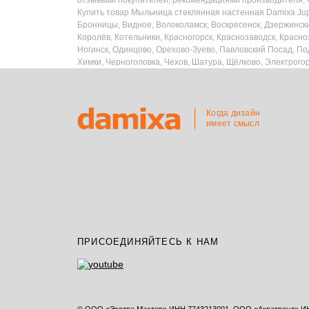
отзывами покупателей, рекомендациями производителя, чт
Купить товар Мыльница стеклянная настенная Damixa Jupi
Бронницы, Видное, Волоколамск, Воскресенск, Дзержински
Королёв, Котельники, Красногорск, Краснозаводск, Красн
Ногинск, Одинцово, Орехово-Зуево, Павловский Посад, По
Химки, Черноголовка, Чехов, Шатура, Щёлково, Электрого
Когда дизайн
имеет смысл
ПРИСОЕДИНЯЙТЕСЬ К НАМ