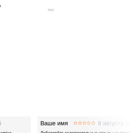
я
PDF
й
6
Ваше имя
8 августа 20
damixa
Добавляйте содержательные отзывы на товар