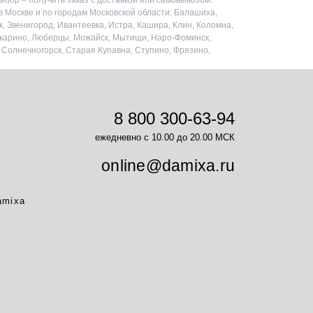
бор – получить заказ с доставкой или самовывозом.
в Москве и по городам Московской области: Балашиха,
, Звенигород, Ивантеевка, Истра, Кашира, Клин, Коломна,
ыткарино, Люберцы, Можайск, Мытищи, Наро-Фоминск,
, Солнечногорск, Старая Купавна, Ступино, Фрязино,
8 800 300-63-94
ежедневно с 10.00 до 20.00 МСК
online@damixa.ru
amixa