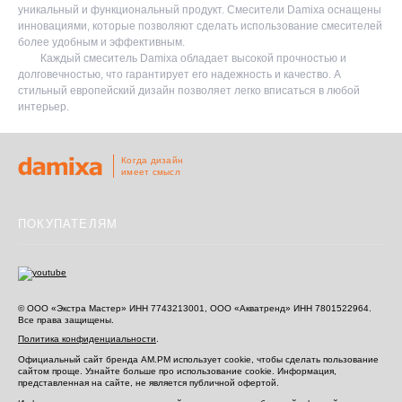
уникальный и функциональный продукт. Смесители Damixa оснащены
инновациями, которые позволяют сделать использование смесителей
более удобным и эффективным.
Каждый смеситель Damixa обладает высокой прочностью и
долговечностью, что гарантирует его надежность и качество. А
стильный европейский дизайн позволяет легко вписаться в любой
интерьер.
Когда дизайн
имеет смысл
ПОКУПАТЕЛЯМ
© ООО «Экстра Мастер» ИНН 7743213001, ООО «Акватренд» ИНН 7801522964.
Все права защищены.
Политика конфиденциальности
.
Официальный сайт бренда AM.PM использует cookie, чтобы сделать пользование
сайтом проще. Узнайте больше про использование cookie.
Информация,
представленная на сайте, не является публичной офертой.