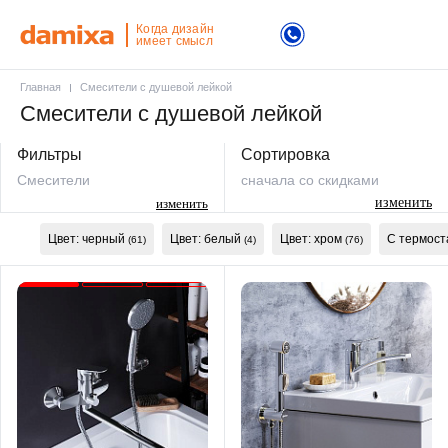
Когда дизайн
имеет смысл
Главная
Смесители с душевой лейкой
Смесители с душевой лейкой
Фильтры
Сортировка
Смесители
сначала со скидками
изменить
изменить
Цвет: черный
Цвет: белый
Цвет: хром
С термост
(61)
(4)
(76)