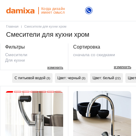
Когда дизайн
имеет смысл
Главная
Смесители для кухни хром
Смесители для кухни хром
Фильтры
Сортировка
Смесители
сначала со скидками
Для кухни
изменить
изменить
С питьевой водой
Цвет: черный
Цвет: белый
Цвет
(3)
(3)
(22)