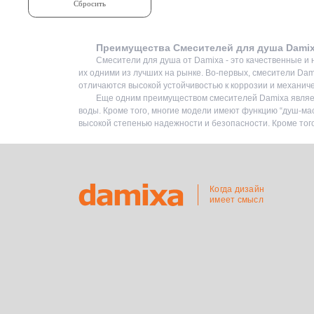
Преимущества Смесителей для душа Dami
Смесители для душа от Damixa - это качественные и
их одними из лучших на рынке. Во-первых, смесители Da
отличаются высокой устойчивостью к коррозии и механич
Еще одним преимуществом смесителей Damixa являет
воды. Кроме того, многие модели имеют функцию “душ-ма
высокой степенью надежности и безопасности. Кроме того,
Когда дизайн
имеет смысл