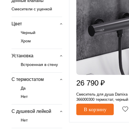
Донные клапаны
Смесители с уценкой
Цвет
Черный
Хром
Установка
Встроенная в стену
С термостатом
26 790 ₽
Да
Смеситель для душа Damixa S
Нет
366000300 термостат, черный
В корзину
С душевой лейкой
Нет