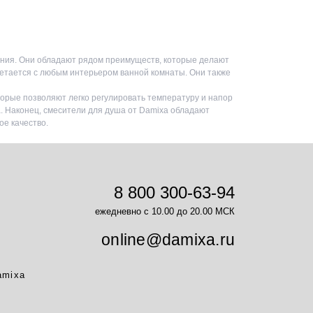
ания. Они обладают рядом преимуществ, которые делают
четается с любым интерьером ванной комнаты. Они также
орые позволяют легко регулировать температуру и напор
. Наконец, смесители для душа от Damixa обладают
ое качество.
8 800 300-63-94
ежедневно с 10.00 до 20.00 МСК
online@damixa.ru
amixa