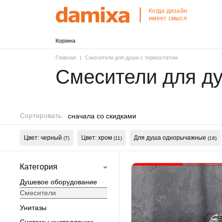
Когда дизайн
имеет смысл
Корзина
Главная
Смесители для душа с термостатом
Смесители для д
Сортировать:
сначала со скидками
Цвет: черный
Цвет: хром
Для душа однорычажные
(7)
(11)
(18)
Категория
Душевое оборудование
Смесители
Унитазы