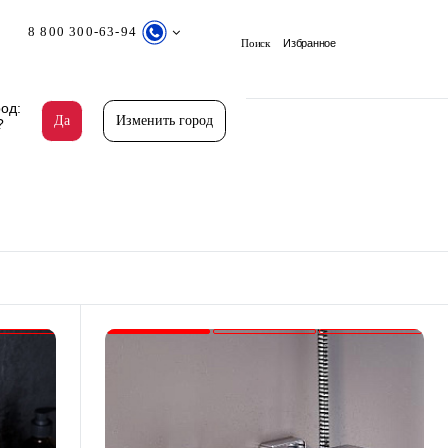
8 800 300-63-94
Поиск
Избранное
од:
Да
Изменить город
?