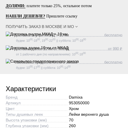
ДОЛЯМИ:
платите только 25%, остальное потом
НАШЛИ ДЕШЕВЛЕ?
Пришлите ссылку
ПОЛУЧИТЬ ЗАКАЗ В
МОСКВЕ И МО
Доставка внутри МКАД + 10 км
бесплатно
00
00
00
00
00
00
будни: 10
-18
, 19
-22
|| суббота: 10
-18
Доставка далее 10 км от МКАД
от 990 ₽
00
00
от 1 рабочего дня (по направлениям): 10
-18
Самовывоз предоплаченного заказа
бесплатно
00
00
00
00
будни: 10
-17
|| суббота: 10
-14
Характеристики
Бренд
Damixa
Артикул
953050000
Цвет
Хром
Типы душевых леек
Лейки верхнего душа
Высота упаковки (мм)
70
Глубина упаковки (мм)
260