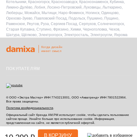
Котельники, Красногорск, Краснозаводск, Краснознаменск, Кубинка,
Ликино-Дулёво, Лобня, Лосино-Петровский, Луховицы, Лыткарино,
Люберцы, Можайск, Мытищи, Наро-Фоминск, Ногинск, Одинцово,
Орехово-Зуево, Павловский Посад, Подольск, Пушкино, Пущино,
Раменское, Реутов, Руза, Сергиев Посад, Серпухов, Солнечногорск,
Старая Купавна, Ступино, Фрязино, Химки, Черноголовка, Чехов,
Шатура, Щёлково, Электрогорск, Электросталь, Электроугли, Яхрома
Когда дизайн
имеет смысл
ПОКУПАТЕЛЯМ
© ООО «Экстра Мастер» ИНН 7743213001, ООО «Акватренд» ИНН 7801522964.
Все права защищены.
Политика конфиденциальности
.
Официальный сайт бренда AM.PM использует cookie, чтобы сделать пользование
сайтом проще. Узнайте больше про использование cookie.
Информация,
представленная на сайте, не является публичной офертой.
Информация, представленная на сайте, не является публичной офертой.
В КОРЗИНУ