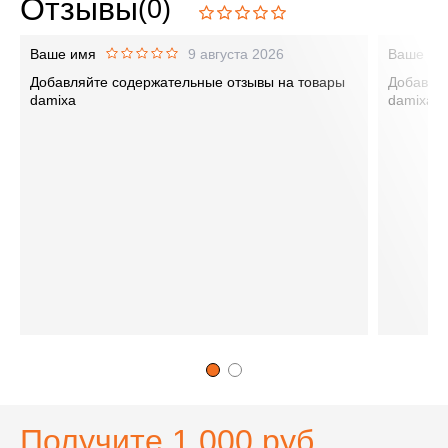
Отзывы
(0)
Ваше имя
9 августа 2026
Ваше им
Добавляйте содержательные отзывы на товары
Добавляй
damixa
damixa
Получите 1 000 руб