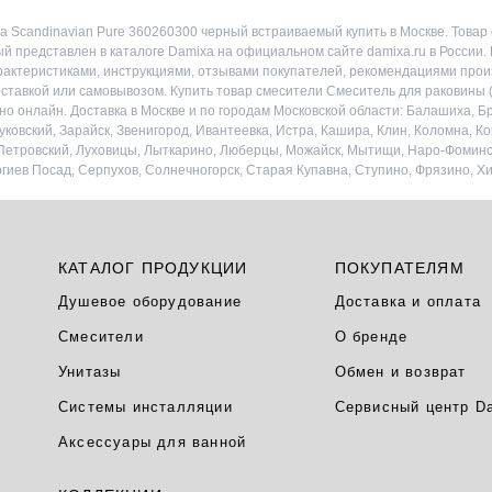
 Scandinavian Pure 360260300 черный встраиваемый купить в Москве. Товар
й представлен в каталоге Damixa на официальном сайте damixa.ru в России
характеристиками, инструкциями, отзывами покупателей, рекомендациями прои
оставкой или самовывозом. Купить товар смесители Смеситель для раковины 
о онлайн. Доставка в Москве и по городам Московской области: Балашиха, Б
ковский, Зарайск, Звенигород, Ивантеевка, Истра, Кашира, Клин, Коломна, Ко
-Петровский, Луховицы, Лыткарино, Люберцы, Можайск, Мытищи, Наро-Фоминск
ргиев Посад, Серпухов, Солнечногорск, Старая Купавна, Ступино, Фрязино, Хи
КАТАЛОГ ПРОДУКЦИИ
ПОКУПАТЕЛЯМ
Душевое оборудование
Доставка и оплата
Смесители
О бренде
Унитазы
Обмен и возврат
Системы инсталляции
Сервисный центр D
Аксессуары для ванной