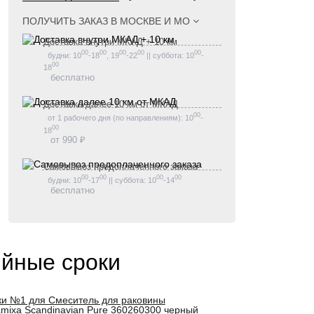
ПОЛУЧИТЬ ЗАКАЗ В
МОСКВЕ И МО
Доставка внутри МКАД + 10 км
00
00
00
00
00
будни: 10
-18
, 19
-22
|| суббота: 10
-
00
18
бесплатно
Доставка далее 10 км от МКАД
00
от 1 рабочего дня (по направлениям): 10
-
00
18
от 990 ₽
Самовывоз предоплаченного заказа
00
00
00
00
будни: 10
-17
|| суббота: 10
-14
бесплатно
ийные сроки
ки №1 для Смеситель для раковины
mixa Scandinavian Pure 360260300 черный