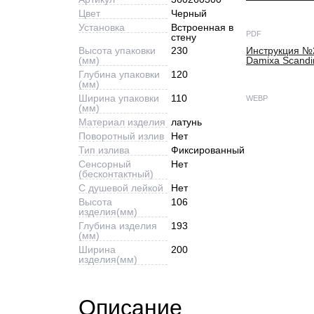
Цвет
Черный
Установка
Встроенная в
PDF
стену
Высота упаковки
230
Инструкция №
(мм)
Damixa Scandi
Глубина упаковки
120
(мм)
Ширина упаковки
110
WEBP
(мм)
Материал изделия
латунь
Поворотный излив
Нет
Тип излива
Фиксированный
Сенсорный
Нет
(бесконтактный)
С душевой лейкой
Нет
Высота
106
изделия(мм)
Глубина изделия
193
(мм)
Ширина
200
изделия(мм)
Описание