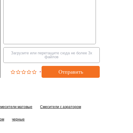
Загрузите или перетащите сюда не более 3х
файлов
Отправить
*
месители матовые
Смесители с аэратором
том
черные