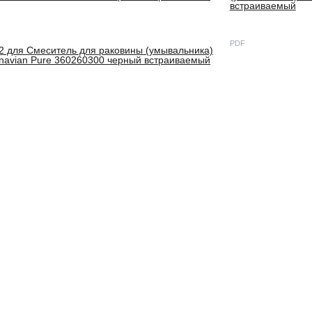
Идеальное управление: керамический
встраиваемый
картридж Light Flow обеспечивает
плавное управление ручкой смесителя
и оптимальную регулировку
PDF
температуры и мощности потока.
2 для Смеситель для раковины (умывальника)
Уникальная разработка Damixa,
navian Pure 360260300 черный встраиваемый
аэратор EcoSave, насыщает струю
воды воздухом, что позволяет
сократить расход практически в два
раза.
Инновационное PVD-покрытие
гарантирует чрезвычайную прочность
смесителя. Матово-черная
поверхность не выцветает с годами и
устойчива к механическим
повреждениям, загрязнениям и
отпечаткам пальцев. Такой смеситель
прослужит вам минимум 10 лет.