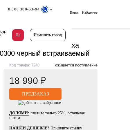
8 800 300-63-94
Поиск
Избранное
од:
Да
Изменить город
?
60300 черный встраиваемый
ы (умывальника) Damixa
60300 черный встраиваемый
Код товара: 7240
ожидается поступление
18 990 ₽
ДОЛЯМИ:
платите только 25%, остальное
потом
НАШЛИ ДЕШЕВЛЕ?
Пришлите ссылку