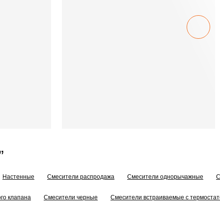
”
Настенные
Смесители распродажа
Смесители однорычажные
С
го клапана
Смесители черные
Смесители встраиваемые с термоста