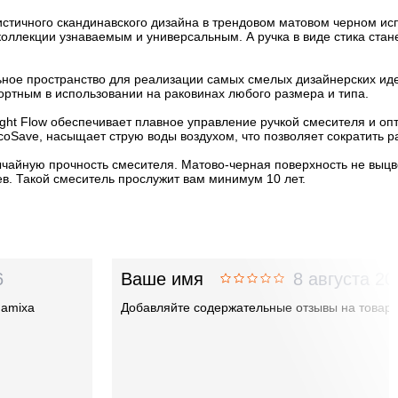
истичного скандинавского дизайна в трендовом матовом черном и
оллекции узнаваемым и универсальным. А ручка в виде стика стане
ое пространство для реализации самых смелых дизайнерских иде
ртным в использовании на раковинах любого размера и типа.
ght Flow обеспечивает плавное управление ручкой смесителя и о
coSave, насыщает струю воды воздухом, что позволяет сократить ра
айную прочность смесителя. Матово-черная поверхность не выцве
в. Такой смеситель прослужит вам минимум 10 лет.
6
Ваше имя
8 августа 20
damixa
Добавляйте содержательные отзывы на товар