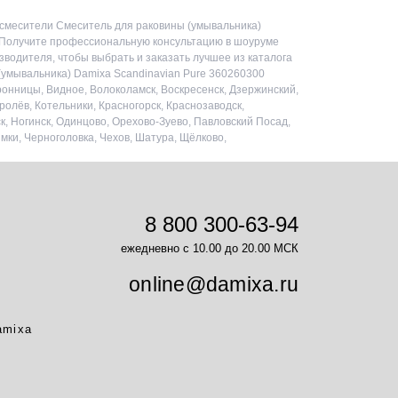
 смесители Смеситель для раковины (умывальника)
. Получите профессиональную консультацию в шоуруме
зводителя, чтобы выбрать и заказать лучшее из каталога
(умывальника) Damixa Scandinavian Pure 360260300
ронницы, Видное, Волоколамск, Воскресенск, Дзержинский,
ролёв, Котельники, Красногорск, Краснозаводск,
, Ногинск, Одинцово, Орехово-Зуево, Павловский Посад,
мки, Черноголовка, Чехов, Шатура, Щёлково,
8 800 300-63-94
ежедневно с 10.00 до 20.00 МСК
online@damixa.ru
amixa