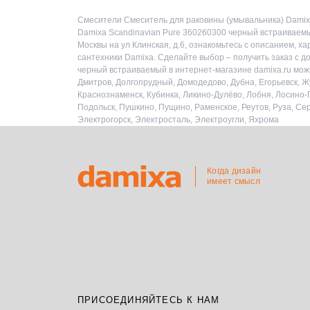
Смесители Смеситель для раковины (умывальника) Damixa
Damixa Scandinavian Pure 360260300 черный встраиваемы
Москвы на ул Клинская, д.6, ознакомьтесь с описанием, 
сантехники Damixa. Сделайте выбор – получить заказ с д
черный встраиваемый в интернет-магазине damixa.ru можн
Дмитров, Долгопрудный, Домодедово, Дубна, Егорьевск, Жу
Краснознаменск, Кубинка, Ликино-Дулёво, Лобня, Лосино
Подольск, Пушкино, Пущино, Раменское, Реутов, Руза, Се
Электрогорск, Электросталь, Электроугли, Яхрома
Когда дизайн
имеет смысл
ПРИСОЕДИНЯЙТЕСЬ К НАМ