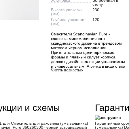
Установка
Встроенная в
стену
Высота упаковки
230
(мм)
Глубина упаковки
120
(мм)
Смесители Scandinavian Pure -
классика минималистичного
скандинавского дизайна в трендовом
матовом черном исполнении.
Притягательные цилиндрические
формы и плавный силуэт корпуса
делают дизайн коллекции узнаваемым
и универсальным. А ручка в виде стика
Читать полностью
станет ярким акцентом и привнесет
особую эстетику в интерьер ванной
комнаты.
Скрытые коммуникации освобождают
дополнительное пространство для
реализации самых смелых
дизайнерских идей. Четко выверенные
укции и схемы
Гарант
пропорции и установка прямо в стену
делают продукт максимально
комфортным в использовании на
раковинах любого размера и типа.
1 для Смеситель для раковины (умывальника)
Гарантийные сро
navian Pure 360260300 черный встраиваемый
(умывальника) Da