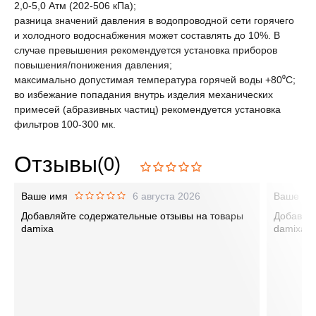
2,0-5,0 Атм (202-506 кПа);
разница значений давления в водопроводной сети горячего
и холодного водоснабжения может составлять до 10%. В
случае превышения рекомендуется установка приборов
повышения/понижения давления;
максимально допустимая температура горячей воды +80⁰С;
во избежание попадания внутрь изделия механических
примесей (абразивных частиц) рекомендуется установка
фильтров 100-300 мк.
Отзывы
(0)
Ваше имя
6 августа 2026
Ваше им
Добавляйте содержательные отзывы на товары
Добавляй
damixa
damixa