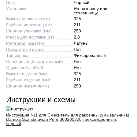
Цвет
Черный
Установка
На раковину или
столешницу
Высота упаковки (мм)
325
Глубина упаковки (мм)
211
Ширина упаковки (мм)
250
Масса для доставки (кг)
2.8
Материал изделия
Латунь
Поворотный излив
Нет
Тип излива
Фиксированный
Сенсорный (бесконтактный)
Нет
С душевой лейкой
Нет
Высота изделия(мм)
325
Глубина изделия (мм)
211
Ширина изделия(мм)
250
Инструкции и схемы
Инструкция №1 для Смеситель для раковины (умывальника)
Damixa Scandinavian Pure 360200300 трехсекционный,
черный