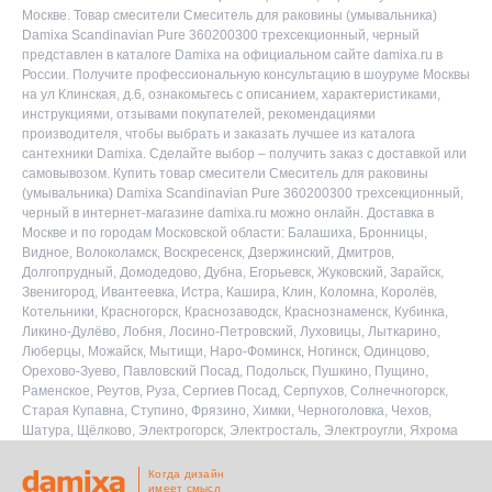
Москве. Товар смесители Смеситель для раковины (умывальника)
Damixa Scandinavian Pure 360200300 трехсекционный, черный
представлен в каталоге Damixa на официальном сайте damixa.ru в
России. Получите профессиональную консультацию в шоуруме Москвы
на ул Клинская, д.6, ознакомьтесь с описанием, характеристиками,
инструкциями, отзывами покупателей, рекомендациями
производителя, чтобы выбрать и заказать лучшее из каталога
сантехники Damixa. Сделайте выбор – получить заказ с доставкой или
самовывозом. Купить товар смесители Смеситель для раковины
(умывальника) Damixa Scandinavian Pure 360200300 трехсекционный,
черный в интернет-магазине damixa.ru можно онлайн. Доставка в
Москве и по городам Московской области: Балашиха, Бронницы,
Видное, Волоколамск, Воскресенск, Дзержинский, Дмитров,
Долгопрудный, Домодедово, Дубна, Егорьевск, Жуковский, Зарайск,
Звенигород, Ивантеевка, Истра, Кашира, Клин, Коломна, Королёв,
Котельники, Красногорск, Краснозаводск, Краснознаменск, Кубинка,
Ликино-Дулёво, Лобня, Лосино-Петровский, Луховицы, Лыткарино,
Люберцы, Можайск, Мытищи, Наро-Фоминск, Ногинск, Одинцово,
Орехово-Зуево, Павловский Посад, Подольск, Пушкино, Пущино,
Раменское, Реутов, Руза, Сергиев Посад, Серпухов, Солнечногорск,
Старая Купавна, Ступино, Фрязино, Химки, Черноголовка, Чехов,
Шатура, Щёлково, Электрогорск, Электросталь, Электроугли, Яхрома
Когда дизайн
имеет смысл