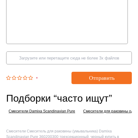
Загрузите или перетащите сюда не более 3х файлов
Отправить
*
Подборки “часто ищут”
Смесители Damixa Scandinavian Pure
Смесители для раковины одн
Смесители Смеситель для раковины (умывальника) Damixa
Scandinavian Pure 360200300 трехсекционный, черный купить в