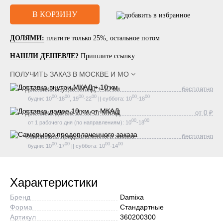
ДОЛЯМИ:
платите только 25%, остальное потом
НАШЛИ ДЕШЕВЛЕ?
Пришлите ссылку
ПОЛУЧИТЬ ЗАКАЗ В
МОСКВЕ И МО
Доставка внутри МКАД + 10 км
бесплатно
00
00
00
00
00
00
будни: 10
-18
, 19
-22
|| суббота: 10
-18
Доставка далее 10 км от МКАД
от 0 ₽
00
00
от 1 рабочего дня (по направлениям): 10
-18
Самовывоз предоплаченного заказа
бесплатно
00
00
00
00
будни: 10
-17
|| суббота: 10
-14
Характеристики
Бренд
Damixa
Форма
Стандартные
Артикул
360200300