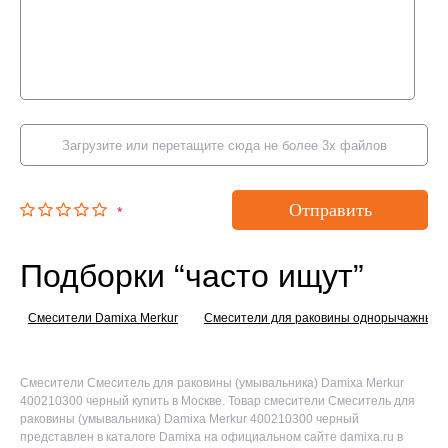
Загрузите или перетащите сюда не более 3х файлов
Отправить
*
Подборки “часто ищут”
Смесители Damixa Merkur
Смесители для раковины однорычажные
Смесители Смеситель для раковины (умывальника) Damixa Merkur
400210300 черный купить в Москве. Товар смесители Смеситель для
раковины (умывальника) Damixa Merkur 400210300 черный
представлен в каталоге Damixa на официальном сайте damixa.ru в