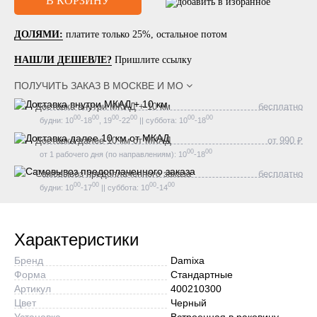
ДОЛЯМИ:
платите только 25%, остальное потом
НАШЛИ ДЕШЕВЛЕ?
Пришлите ссылку
ПОЛУЧИТЬ ЗАКАЗ В
МОСКВЕ И МО
Доставка внутри МКАД + 10 км
бесплатно
00
00
00
00
00
00
будни: 10
-18
, 19
-22
|| суббота: 10
-18
Доставка далее 10 км от МКАД
от 990 ₽
00
00
от 1 рабочего дня (по направлениям): 10
-18
Самовывоз предоплаченного заказа
бесплатно
00
00
00
00
будни: 10
-17
|| суббота: 10
-14
Характеристики
Бренд
Damixa
Форма
Стандартные
Артикул
400210300
Цвет
Черный
Установка
Встроенная в раковину