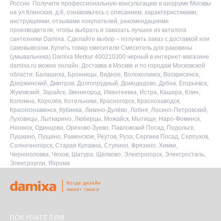
России. Получите профессиональную консультацию в шоуруме Москвы
на ул Клинская, д.6, ознакомьтесь с описанием, характеристиками,
инструкциями, отзывами покупателей, рекомендациями
производителя, чтобы выбрать и заказать лучшее из каталога
сантехники Damixa. Сделайте выбор – получить заказ с доставкой или
самовывозом. Купить товар смесители Смеситель для раковины
(умывальника) Damixa Merkur 400210300 черный в интернет-магазине
damixa.ru можно онлайн. Доставка в Москве и по городам Московской
области: Балашиха, Бронницы, Видное, Волоколамск, Воскресенск,
Дзержинский, Дмитров, Долгопрудный, Домодедово, Дубна, Егорьевск,
Жуковский, Зарайск, Звенигород, Ивантеевка, Истра, Кашира, Клин,
Коломна, Королёв, Котельники, Красногорск, Краснозаводск,
Краснознаменск, Кубинка, Ликино-Дулёво, Лобня, Лосино-Петровский,
Луховицы, Лыткарино, Люберцы, Можайск, Мытищи, Наро-Фоминск,
Ногинск, Одинцово, Орехово-Зуево, Павловский Посад, Подольск,
Пушкино, Пущино, Раменское, Реутов, Руза, Сергиев Посад, Серпухов,
Солнечногорск, Старая Купавна, Ступино, Фрязино, Химки,
Черноголовка, Чехов, Шатура, Щёлково, Электрогорск, Электросталь,
Электроугли, Яхрома
Когда дизайн
имеет смысл
ПОКУПАТЕЛЯМ