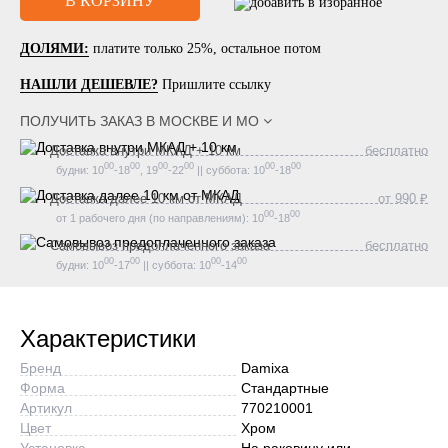
ДОЛЯМИ:
платите только 25%, остальное потом
НАШЛИ ДЕШЕВЛЕ?
Пришлите ссылку
ПОЛУЧИТЬ ЗАКАЗ В
МОСКВЕ И МО
Доставка внутри МКАД + 10 км
бесплатно
00
00
00
00
00
00
будни: 10
-18
, 19
-22
|| суббота: 10
-18
Доставка далее 10 км от МКАД
от 990 ₽
00
00
от 1 рабочего дня (по направлениям): 10
-18
Самовывоз предоплаченного заказа
бесплатно
00
00
00
00
будни: 10
-17
|| суббота: 10
-14
Характеристики
Бренд
Damixa
Форма
Стандартные
Артикул
770210001
Цвет
Хром
Установка
На раковину или