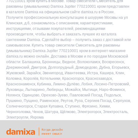
770210001 хром купить в Москве. Товар смесители Смеситель для
раковины (умывальника) Damixa Jupiter 770210001 хром представлен
в каталоге Damixa на официальном сайте damixa.ru в России.
Получите профессиональную консультацию в шоуруме Москвы на ул
Клинская, д.6, ознакомьтесь с описанием, характеристиками,
инструкциями, отзывами покупателей, рекомендациями
производителя, чтобы выбрать и заказать лучшее из каталога
сантехники Damixa. Сделайте выбор – получить заказ с доставкой или
самовывозом. Купить товар смесители Смеситель для раковины
(умывальника) Damixa Jupiter 770210001 хром в интернет-магазине
damixa.ru можно онлайн. Доставка в Москве и по городам Московской
области: Балашиха, Бронницы, Видное, Волоколамск, Воскресенск,
Дзержинский, Дмитров, Долгопрудный, Домодедово, Дубна, Егорьевск,
Жуковский, Зарайск, Звенигород, Ивантеевка, Истра, Кашира, Клин,
Коломна, Королёв, Котельники, Красногорск, Краснозаводск,
Краснознаменск, Кубинка, Ликино-Дулёво, Лобня, Лосино-Петровский,
Луховицы, Лыткарино, Люберцы, Можайск, Мытищи, Наро-Фоминск,
Ногинск, Одинцово, Орехово-Зуево, Павловский Посад, Подольск,
Пушкино, Пущино, Раменское, Реутов, Руза, Сергиев Посад, Серпухов,
Солнечногорск, Старая Купавна, Ступино, Фрязино, Химки,
Черноголовка, Чехов, Шатура, Щёлково, Электрогорск, Электросталь,
Электроугли, Яхрома
Когда дизайн
имеет смысл