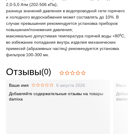
2,0-5,0 Атм (202-506 кПа);
разница значений давления в водопроводной сети горячего
и холодного водоснабжения может составлять до 10%. В
случае превышения рекомендуется установка приборов
повышения/понижения давления;
максимально допустимая температура горячей воды +80⁰С;
во избежание попадания внутрь изделия механических
примесей (абразивных частиц) рекомендуется установка
фильтров 100-300 мк.
Отзывы
(0)
Ваше имя
8 августа 2026
Ваше им
Добавляйте содержательные отзывы на товары
Добавляй
damixa
damixa