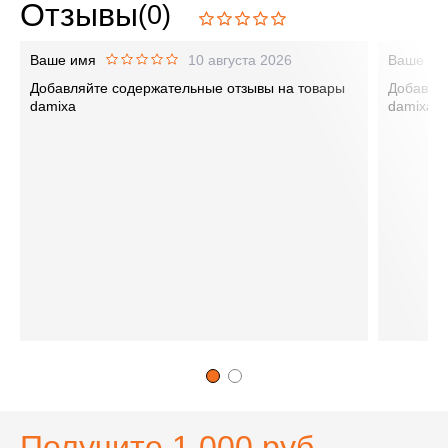
Отзывы
(0)
Ваше имя
10 августа 2026
Ваше им
Добавляйте содержательные отзывы на товары
Добавляй
damixa
damixa
Получите 1 000 руб