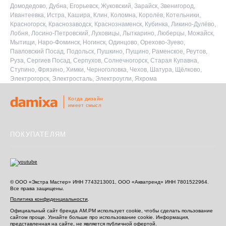
Домодедово, Дубна, Егорьевск, Жуковский, Зарайск, Звенигород,
Ивантеевка, Истра, Кашира, Клин, Коломна, Королёв, Котельники,
Красногорск, Краснозаводск, Краснознаменск, Кубинка, Ликино-Дулёво,
Лобня, Лосино-Петровский, Луховицы, Лыткарино, Люберцы, Можайск,
Мытищи, Наро-Фоминск, Ногинск, Одинцово, Орехово-Зуево,
Павловский Посад, Подольск, Пушкино, Пущино, Раменское, Реутов,
Руза, Сергиев Посад, Серпухов, Солнечногорск, Старая Купавна,
Ступино, Фрязино, Химки, Черноголовка, Чехов, Шатура, Щёлково,
Электрогорск, Электросталь, Электроугли, Яхрома
Когда дизайн
имеет смысл
ПОКУПАТЕЛЯМ
© ООО «Экстра Мастер» ИНН 7743213001, ООО «Акватренд» ИНН 7801522964.
Все права защищены.
Политика конфиденциальности
.
Официальный сайт бренда AM.PM использует cookie, чтобы сделать пользование
сайтом проще. Узнайте больше про использование cookie.
Информация,
представленная на сайте, не является публичной офертой.