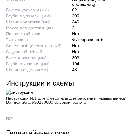
столешницу
Высота упаковки (мм)
62
Глубина упаковки (мм)
200
Ширина упаковки (мм)
340
Масса для доставки (кг)
2
Поворотный излив
Нет
Тип излива
Фиксированный
Сенсорный (бесконтактный)
Нет
С душевой лейкой
Нет
Высота изделия(мм)
303
Глубина изделия (мм)
194
Ширина изделия(мм)
48
Инструкции и схемы
Инструкция №1 для Смеситель для раковины (умывальника)
Damixa Gala 530250600 высокий, золото
PDF
Гарантийные сроки