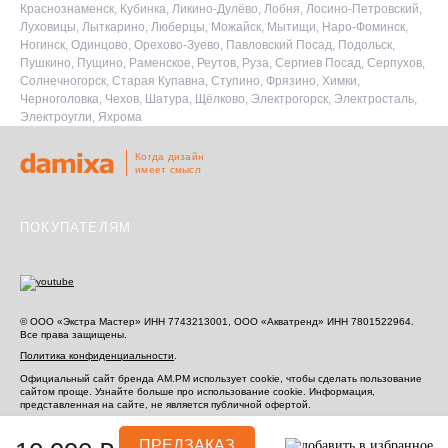
Краснознаменск, Кубинка, Ликино-Дулёво, Лобня, Лосино-Петровский,
Луховицы, Лыткарино, Люберцы, Можайск, Мытищи, Наро-Фоминск,
Ногинск, Одинцово, Орехово-Зуево, Павловский Посад, Подольск,
Пушкино, Пущино, Раменское, Реутов, Руза, Сергиев Посад, Серпухов,
Солнечногорск, Старая Купавна, Ступино, Фрязино, Химки,
Черноголовка, Чехов, Шатура, Щёлково, Электрогорск, Электросталь,
Электроугли, Яхрома
Когда дизайн
имеет смысл
ПОКУПАТЕЛЯМ
© ООО «Экстра Мастер» ИНН 7743213001, ООО «Акватренд» ИНН 7801522964.
Все права защищены.
Политика конфиденциальности
.
Официальный сайт бренда AM.PM использует cookie, чтобы сделать пользование
сайтом проще. Узнайте больше про использование cookie.
Информация,
представленная на сайте, не является публичной офертой.
Информация, представленная на сайте, не является публичной офертой.
ПРЕДЗАКАЗ