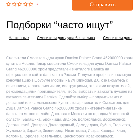
Отправить
*
Подборки “часто ищут”
Настенные
Смесители для душа без излива
Смесители для душ
Смесители Смеситель для душа Damixa Palace Grand 462000000 хром
купить в Москве. Товар смесители Смеситель для душа Damixa Palace
Grand 462000000 хром представлен в каталоге Damixa на
официальном сайте damixa.ru в России. Получите профессиональную
консультацию в шоуруме Москвы на ул Клинская, д.6, ознакомьтесь с
описанием, характеристиками, инструкциями, отзывами покупателей,
рекомендациями производителя, чтобы выбрать и заказать лучшее из
каталога сантехники Damixa. Сделайте выбор – получить заказ с
доставкой или самовывозом. Купить товар смесители Смеситель для
душа Damixa Palace Grand 462000000 хром в интернет-магазине
damixa.ru можно онлайн. Доставка в Москве и по городам Московской
области: Балашиха, Бронницы, Видное, Волоколамск, Воскресенск,
Дзержинский, Дмитров, Долгопрудный, Домодедово, Дубна, Егорьевск,
Жуковский, Зарайск, Звенигород, Ивантеевка, Истра, Кашира, Клин,
Коломна, Королёв, Котельники, Красногорск, Краснозаводск,