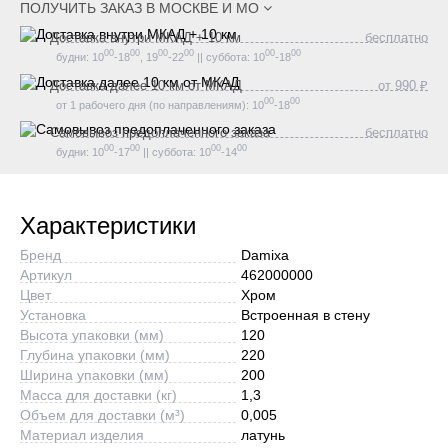
ПОЛУЧИТЬ ЗАКАЗ В
МОСКВЕ И МО
Доставка внутри МКАД + 10 км
бесплатно
00
00
00
00
00
00
будни: 10
-18
, 19
-22
|| суббота: 10
-18
Доставка далее 10 км от МКАД
от 990 ₽
00
00
от 1 рабочего дня (по направлениям): 10
-18
Самовывоз предоплаченного заказа
бесплатно
00
00
00
00
будни: 10
-17
|| суббота: 10
-14
Характеристики
Бренд
Damixa
Артикул
462000000
Цвет
Хром
Установка
Встроенная в стену
Высота упаковки (мм)
120
Глубина упаковки (мм)
220
Ширина упаковки (мм)
200
Масса для доставки (кг)
1,3
Объем для доставки (м³)
0,005
Материал изделия
латунь