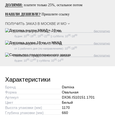
ДОЛЯМИ:
платите только 25%, остальное потом
НАШЛИ ДЕШЕВЛЕ?
Пришлите ссылку
ПОЛУЧИТЬ ЗАКАЗ В
МОСКВЕ И МО
Доставка внутри МКАД + 10 км
бесплатно
00
00
00
00
00
00
будни: 10
-18
, 19
-22
|| суббота: 10
-18
Доставка далее 10 км от МКАД
бесплатно
00
00
от 1 рабочего дня (по направлениям): 10
-18
Самовывоз предоплаченного заказа
бесплатно
00
00
00
00
будни: 10
-17
|| суббота: 10
-14
Характеристики
Бренд
Damixa
Форма
Овальная
Артикул
DX36.IS10151.1701
Цвет
Белый
Высота упаковки (мм)
1170
Глубина упаковки (мм)
660