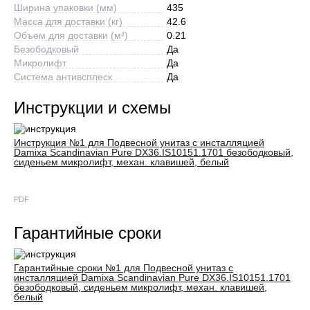
Ширина упаковки (мм)
435
Масса для доставки (кг)
42.6
Объем для доставки (м³)
0.21
Безободковый
Да
Микролифт
Да
Система антивсплеск
Да
Инструкции и схемы
Инструкция №1 для Подвесной унитаз с инсталляцией
Damixa Scandinavian Pure DX36.IS10151.1701 безободковый,
сиденьем микролифт, механ. клавишей, белый
PDF
Гарантийные сроки
Гарантийные сроки №1 для Подвесной унитаз с
инсталляцией Damixa Scandinavian Pure DX36.IS10151.1701
безободковый, сиденьем микролифт, механ. клавишей,
белый