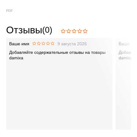
PDF
Отзывы
(0)
Ваше имя
9 августа 2026
Ваше им
Добавляйте содержательные отзывы на товары
Добавляй
damixa
damixa