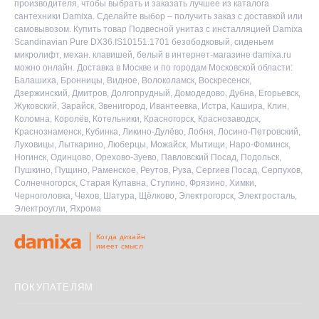
производителя, чтобы выбрать и заказать лучшее из каталога
сантехники Damixa. Сделайте выбор – получить заказ с доставкой или
самовывозом. Купить товар Подвесной унитаз с инсталляцией Damixa
Scandinavian Pure DX36.IS10151.1701 безободковый, сиденьем
микролифт, механ. клавишей, белый в интернет-магазине damixa.ru
можно онлайн. Доставка в Москве и по городам Московской области:
Балашиха, Бронницы, Видное, Волоколамск, Воскресенск,
Дзержинский, Дмитров, Долгопрудный, Домодедово, Дубна, Егорьевск,
Жуковский, Зарайск, Звенигород, Ивантеевка, Истра, Кашира, Клин,
Коломна, Королёв, Котельники, Красногорск, Краснозаводск,
Краснознаменск, Кубинка, Ликино-Дулёво, Лобня, Лосино-Петровский,
Луховицы, Лыткарино, Люберцы, Можайск, Мытищи, Наро-Фоминск,
Ногинск, Одинцово, Орехово-Зуево, Павловский Посад, Подольск,
Пушкино, Пущино, Раменское, Реутов, Руза, Сергиев Посад, Серпухов,
Солнечногорск, Старая Купавна, Ступино, Фрязино, Химки,
Черноголовка, Чехов, Шатура, Щёлково, Электрогорск, Электросталь,
Электроугли, Яхрома
Когда дизайн
имеет смысл
ПОКУПАТЕЛЯМ