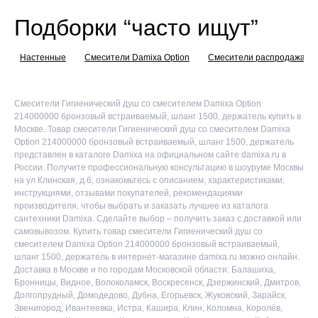
Подборки “часто ищут”
Настенные
Смесители Damixa Option
Смесители распродажа
Смесители Гигиенический душ со смесителем Damixa Option
214000000 бронзовый встраиваемый, шланг 1500, держатель купить в
Москве. Товар смесители Гигиенический душ со смесителем Damixa
Option 214000000 бронзовый встраиваемый, шланг 1500, держатель
представлен в каталоге Damixa на официальном сайте damixa.ru в
России. Получите профессиональную консультацию в шоуруме Москвы
на ул Клинская, д.6, ознакомьтесь с описанием, характеристиками,
инструкциями, отзывами покупателей, рекомендациями
производителя, чтобы выбрать и заказать лучшее из каталога
сантехники Damixa. Сделайте выбор – получить заказ с доставкой или
самовывозом. Купить товар смесители Гигиенический душ со
смесителем Damixa Option 214000000 бронзовый встраиваемый,
шланг 1500, держатель в интернет-магазине damixa.ru можно онлайн.
Доставка в Москве и по городам Московской области: Балашиха,
Бронницы, Видное, Волоколамск, Воскресенск, Дзержинский, Дмитров,
Долгопрудный, Домодедово, Дубна, Егорьевск, Жуковский, Зарайск,
Звенигород, Ивантеевка, Истра, Кашира, Клин, Коломна, Королёв,