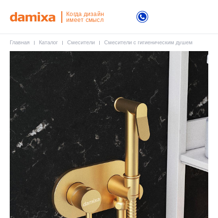
Когда дизайн
имеет смысл
Главная
Каталог
Смесители
Смесители с гигиеническим душем