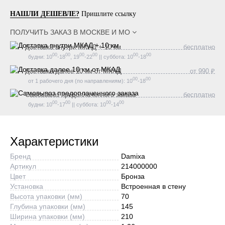
НАШЛИ ДЕШЕВЛЕ?
Пришлите ссылку
ПОЛУЧИТЬ ЗАКАЗ В
МОСКВЕ И МО
Доставка внутри МКАД + 10 км
бесплатно
00
00
00
00
00
00
будни: 10
-18
, 19
-22
|| суббота: 10
-18
Доставка далее 10 км от МКАД
от 990 ₽
00
00
от 1 рабочего дня (по направлениям): 10
-18
Самовывоз предоплаченного заказа
бесплатно
00
00
00
00
будни: 10
-17
|| суббота: 10
-14
Характеристики
Бренд
Damixa
Артикул
214000000
Цвет
Бронза
Установка
Встроенная в стену
Высота упаковки (мм)
70
Глубина упаковки (мм)
145
Ширина упаковки (мм)
210