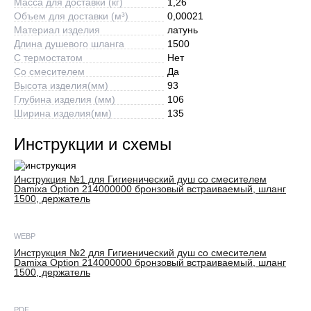
Масса для доставки (кг)
1,26
Объем для доставки (м³)
0,00021
Материал изделия
латунь
Длина душевого шланга
1500
С термостатом
Нет
Со смесителем
Да
Высота изделия(мм)
93
Глубина изделия (мм)
106
Ширина изделия(мм)
135
Инструкции и схемы
Инструкция №1 для Гигиенический душ со смесителем
Damixa Option 214000000 бронзовый встраиваемый, шланг
1500, держатель
WEBP
Инструкция №2 для Гигиенический душ со смесителем
Damixa Option 214000000 бронзовый встраиваемый, шланг
1500, держатель
PDF