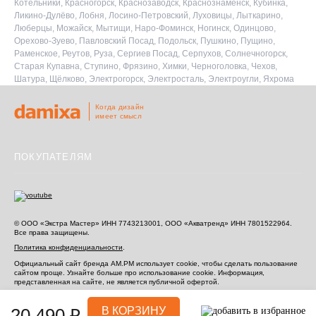
Котельники, Красногорск, Краснозаводск, Краснознаменск, Кубинка,
Ликино-Дулёво, Лобня, Лосино-Петровский, Луховицы, Лыткарино,
Люберцы, Можайск, Мытищи, Наро-Фоминск, Ногинск, Одинцово,
Орехово-Зуево, Павловский Посад, Подольск, Пушкино, Пущино,
Раменское, Реутов, Руза, Сергиев Посад, Серпухов, Солнечногорск,
Старая Купавна, Ступино, Фрязино, Химки, Черноголовка, Чехов,
Шатура, Щёлково, Электрогорск, Электросталь, Электроугли, Яхрома
Когда дизайн
имеет смысл
ПОКУПАТЕЛЯМ
© ООО «Экстра Мастер» ИНН 7743213001, ООО «Акватренд» ИНН 7801522964.
Все права защищены.
Политика конфиденциальности
.
Официальный сайт бренда AM.PM использует cookie, чтобы сделать пользование
сайтом проще. Узнайте больше про использование cookie.
Информация,
представленная на сайте, не является публичной офертой.
Информация, представленная на сайте, не является публичной офертой.
20 490 ₽
В КОРЗИНУ