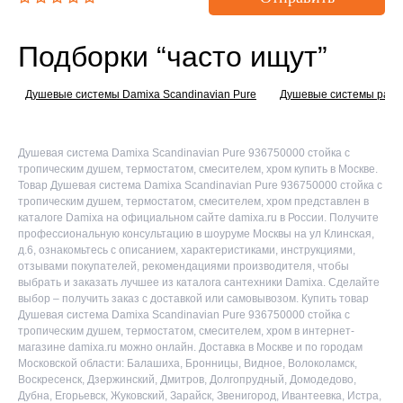
Подборки “часто ищут”
Душевые системы Damixa Scandinavian Pure
Душевые системы расп
Душевая система Damixa Scandinavian Pure 936750000 стойка с
тропическим душем, термостатом, смесителем, хром купить в Москве.
Товар Душевая система Damixa Scandinavian Pure 936750000 стойка с
тропическим душем, термостатом, смесителем, хром представлен в
каталоге Damixa на официальном сайте damixa.ru в России. Получите
профессиональную консультацию в шоуруме Москвы на ул Клинская,
д.6, ознакомьтесь с описанием, характеристиками, инструкциями,
отзывами покупателей, рекомендациями производителя, чтобы
выбрать и заказать лучшее из каталога сантехники Damixa. Сделайте
выбор – получить заказ с доставкой или самовывозом. Купить товар
Душевая система Damixa Scandinavian Pure 936750000 стойка с
тропическим душем, термостатом, смесителем, хром в интернет-
магазине damixa.ru можно онлайн. Доставка в Москве и по городам
Московской области: Балашиха, Бронницы, Видное, Волоколамск,
Воскресенск, Дзержинский, Дмитров, Долгопрудный, Домодедово,
Дубна, Егорьевск, Жуковский, Зарайск, Звенигород, Ивантеевка, Истра,