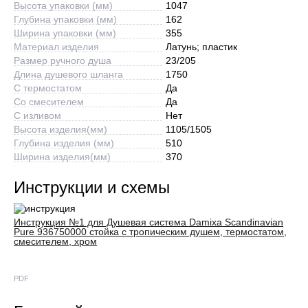
Высота упаковки (мм)
1047
Глубина упаковки (мм)
162
Ширина упаковки (мм)
355
Материал изделия
Латунь; пластик
Размер ручного душа
23/205
Длина душевого шланга
1750
С термостатом
Да
Со смесителем
Да
С изливом
Нет
Высота изделия(мм)
1105/1505
Глубина изделия (мм)
510
Ширина изделия(мм)
370
Инструкции и схемы
Инструкция №1 для Душевая система Damixa Scandinavian
Pure 936750000 стойка с тропическим душем, термостатом,
смесителем, хром
PDF