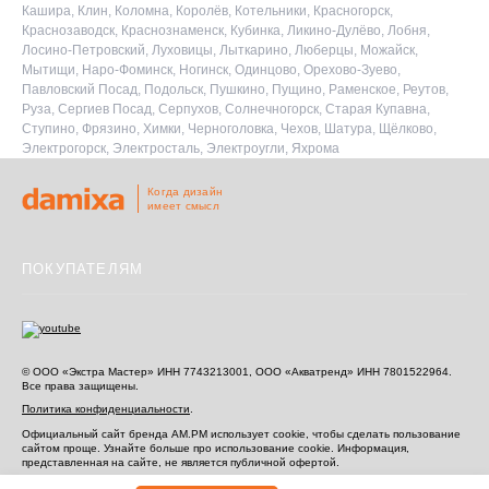
Кашира, Клин, Коломна, Королёв, Котельники, Красногорск,
Краснозаводск, Краснознаменск, Кубинка, Ликино-Дулёво, Лобня,
Лосино-Петровский, Луховицы, Лыткарино, Люберцы, Можайск,
Мытищи, Наро-Фоминск, Ногинск, Одинцово, Орехово-Зуево,
Павловский Посад, Подольск, Пушкино, Пущино, Раменское, Реутов,
Руза, Сергиев Посад, Серпухов, Солнечногорск, Старая Купавна,
Ступино, Фрязино, Химки, Черноголовка, Чехов, Шатура, Щёлково,
Электрогорск, Электросталь, Электроугли, Яхрома
Когда дизайн
имеет смысл
ПОКУПАТЕЛЯМ
© ООО «Экстра Мастер» ИНН 7743213001, ООО «Акватренд» ИНН 7801522964.
Все права защищены.
Политика конфиденциальности
.
Официальный сайт бренда AM.PM использует cookie, чтобы сделать пользование
сайтом проще. Узнайте больше про использование cookie.
Информация,
представленная на сайте, не является публичной офертой.
Информация, представленная на сайте, не является публичной офертой.