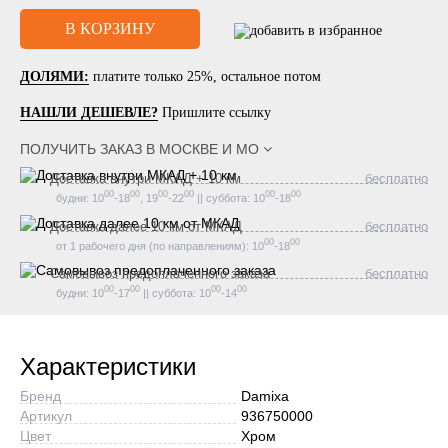
ДОЛЯМИ:
платите только 25%, остальное потом
НАШЛИ ДЕШЕВЛЕ?
Пришлите ссылку
ПОЛУЧИТЬ ЗАКАЗ В
МОСКВЕ И МО
Доставка внутри МКАД + 10 км
бесплатно
00
00
00
00
00
00
будни: 10
-18
, 19
-22
|| суббота: 10
-18
Доставка далее 10 км от МКАД
бесплатно
00
00
от 1 рабочего дня (по направлениям): 10
-18
Самовывоз предоплаченного заказа
бесплатно
00
00
00
00
будни: 10
-17
|| суббота: 10
-14
Характеристики
Бренд
Damixa
Артикул
936750000
Цвет
Хром