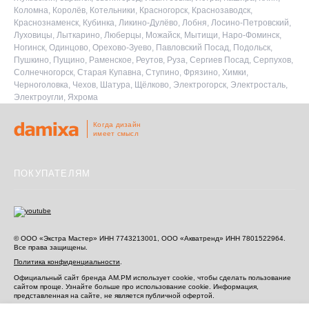
Коломна, Королёв, Котельники, Красногорск, Краснозаводск,
Краснознаменск, Кубинка, Ликино-Дулёво, Лобня, Лосино-Петровский,
Луховицы, Лыткарино, Люберцы, Можайск, Мытищи, Наро-Фоминск,
Ногинск, Одинцово, Орехово-Зуево, Павловский Посад, Подольск,
Пушкино, Пущино, Раменское, Реутов, Руза, Сергиев Посад, Серпухов,
Солнечногорск, Старая Купавна, Ступино, Фрязино, Химки,
Черноголовка, Чехов, Шатура, Щёлково, Электрогорск, Электросталь,
Электроугли, Яхрома
Когда дизайн
имеет смысл
ПОКУПАТЕЛЯМ
© ООО «Экстра Мастер» ИНН 7743213001, ООО «Акватренд» ИНН 7801522964.
Все права защищены.
Политика конфиденциальности
.
Официальный сайт бренда AM.PM использует cookie, чтобы сделать пользование
сайтом проще. Узнайте больше про использование cookie.
Информация,
представленная на сайте, не является публичной офертой.