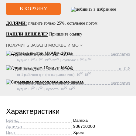
ДОЛЯМИ:
платите только 25%, остальное потом
НАШЛИ ДЕШЕВЛЕ?
Пришлите ссылку
ПОЛУЧИТЬ ЗАКАЗ В
МОСКВЕ И МО
Доставка внутри МКАД + 10 км
бесплатно
00
00
00
00
00
00
будни: 10
-18
, 19
-22
|| суббота: 10
-18
Доставка далее 10 км от МКАД
от 0 ₽
00
00
от 1 рабочего дня (по направлениям): 10
-18
Самовывоз предоплаченного заказа
бесплатно
00
00
00
00
будни: 10
-17
|| суббота: 10
-14
Характеристики
Бренд
Damixa
Артикул
936710000
Цвет
Хром