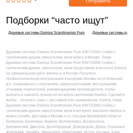
Отправить
*
Подборки “часто ищут”
Душевые системы Damixa Scandinavian Pure
Душевые системы расп
Душевая система Damixa Scandinavian Pure 936710000 стойка с
тропическим душем, смесителем, хром купить в Москве. Товар
Душевая система Damixa Scandinavian Pure 936710000 стойка с
тропическим душем, смесителем, хром представлен в каталоге Damixa
на официальном сайте damixa.ru в России. Получите
профессиональную консультацию в шоуруме Москвы на ул Клинская,
д.6, ознакомьтесь с описанием, характеристиками, инструкциями,
отзывами покупателей, рекомендациями производителя, чтобы
выбрать и заказать лучшее из каталога сантехники Damixa. Сделайте
выбор – получить заказ с доставкой или самовывозом. Купить товар
Душевая система Damixa Scandinavian Pure 936710000 стойка с
тропическим душем, смесителем, хром в интернет-магазине damixa.ru
можно онлайн. Доставка в Москве и по городам Московской области:
Балашиха, Бронницы, Видное, Волоколамск, Воскресенск,
Дзержинский, Дмитров, Долгопрудный, Домодедово, Дубна, Егорьевск,
Жуковский, Зарайск, Звенигород, Ивантеевка, Истра, Кашира, Клин,