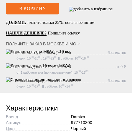
ДОЛЯМИ:
платите только 25%, остальное потом
НАШЛИ ДЕШЕВЛЕ?
Пришлите ссылку
ПОЛУЧИТЬ ЗАКАЗ В
МОСКВЕ И МО
Доставка внутри МКАД + 10 км
бесплатно
00
00
00
00
00
00
будни: 10
-18
, 19
-22
|| суббота: 10
-18
Доставка далее 10 км от МКАД
от 0 ₽
00
00
от 1 рабочего дня (по направлениям): 10
-18
Самовывоз предоплаченного заказа
бесплатно
00
00
00
00
будни: 10
-17
|| суббота: 10
-14
Характеристики
Бренд
Damixa
Артикул
977710300
Цвет
Черный