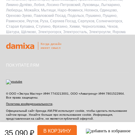
Ликино-Дулёво, Лобня, Лосино-Петровский, Луховицы, Лыткарино,
Люберцы, Можайск, Мытищи, Наро-Фоминск, Ногинск, Одинцово,
Орехово-Зуево, Павловский Посад, Подольск, Пушкино, Пущино,
Раменское, Реутов, Руза, Сергиев Посад, Серпухов, Солнечногорск,
Старая Купавна, Ступино, Фрязино, Химки, Черноголовка, Чехов,
Шатура, Щёлково, Электрогорск, Электросталь, Электроугли, Яхрома
Когда дизайн
имеет смысл
ПОКУПАТЕЛЯМ
© ООО «Экстра Мастер» ИНН 7743213001, ООО «Акватренд» ИНН 7801522964.
Все права защищены.
Политика конфиденциальности
.
Официальный сайт бренда AM.PM использует cookie, чтобы сделать пользование
сайтом проще. Узнайте больше про использование cookie.
Информация,
представленная на сайте, не является публичной офертой.
Информация, представленная на сайте, не является публичной офертой.
35 090 ₽
В КОРЗИНУ