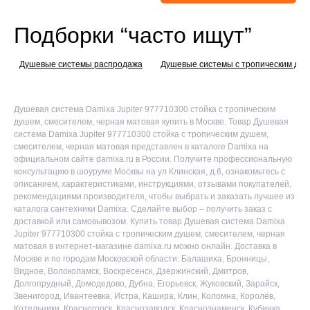
Подборки “часто ищут”
Душевые системы распродажа
Душевые системы с тропическим ду
Душевая система Damixa Jupiter 977710300 стойка с тропическим
душем, смесителем, черная матовая купить в Москве. Товар Душевая
система Damixa Jupiter 977710300 стойка с тропическим душем,
смесителем, черная матовая представлен в каталоге Damixa на
официальном сайте damixa.ru в России. Получите профессиональную
консультацию в шоуруме Москвы на ул Клинская, д.6, ознакомьтесь с
описанием, характеристиками, инструкциями, отзывами покупателей,
рекомендациями производителя, чтобы выбрать и заказать лучшее из
каталога сантехники Damixa. Сделайте выбор – получить заказ с
доставкой или самовывозом. Купить товар Душевая система Damixa
Jupiter 977710300 стойка с тропическим душем, смесителем, черная
матовая в интернет-магазине damixa.ru можно онлайн. Доставка в
Москве и по городам Московской области: Балашиха, Бронницы,
Видное, Волоколамск, Воскресенск, Дзержинский, Дмитров,
Долгопрудный, Домодедово, Дубна, Егорьевск, Жуковский, Зарайск,
Звенигород, Ивантеевка, Истра, Кашира, Клин, Коломна, Королёв,
Котельники, Красногорск, Краснозаводск, Краснознаменск, Кубинка,