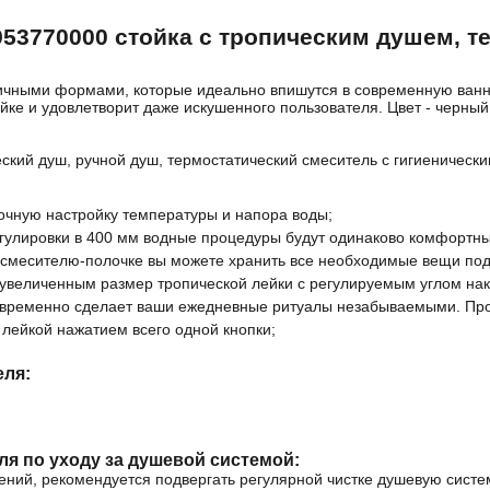
систему;
одновременно сделает ваши
мытье следует производить мыльным
953770000 стойка с тропическим душем, т
ежедневные ритуалы незабываемыми.
раствором, с последующей промывкой
Простота и минимализм во всем:
водой и удалением влаги сухой мягкой
переключайте потоки воды между
ичными формами, которые идеально впишутся в современную ванн
Технические данные:
тряпкой;
е и удовлетворит даже искушенного пользователя. Цвет - черный
изливом ручной и тропической лейкой
рабочее давление: max. 1 MPa;
остатки жидкого мыла, шампуня, геля
нажатием всего одной кнопки;
рекомендуемое рабочее давление: 0,1
для душа также могут вызывать
душевой шланг с защитой от
ский душ, ручной душ, термостатический смеситель с гигиеническ
– 0,6 MPa;
повреждения декоративного покрытия;
перекручивания.
температура горячей воды: max. 75°C;
в случае их попадания на корпус,
рекомендуемая температура горячей
очную настройку температуры и напора воды;
необходимо тщательно промыть место
воды: 65°C;
гулировки в 400 мм водные процедуры будут одинаково комфортны
попадания чистой водой;
термическая дезинфекция: 70°C (3
 смесителю-полочке вы можете хранить все необходимые вещи под
во избежание повреждения
min).
увеличенным размер тропической лейки с регулируемым углом нак
поверхности, запрещается применять
овременно сделает ваши ежедневные ритуалы незабываемыми. Про
для ухода абразивные средства и
 лейкой нажатием всего одной кнопки;
пасты;
во избежание изменения цвета
еля:
декоративного покрытия, запрещается
применять для ухода химические
средства, содержащие агрессивные
химические вещества: кислоты,
я по уходу за душевой системой:
щелочи, ацетон, хлорид аммония и
ений, рекомендуется подвергать регулярной чистке душевую систе