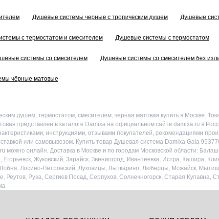
сителем
Душевые системы черные с тропическим душем
Душевые сис
истемы с термостатом и смесителем
Душевые системы с термостатом
шевые системы со смесителем
Душевые системы со смесителем без изл
емы чёрные матовые
ским душем, термостатом, смесителем, черная матовая купить в Москве. Тов
товая представлен в каталоге Damixa на официальном сайте damixa.ru в Ро
характеристиками, инструкциями, отзывами покупателей, рекомендациями прои
оставкой или самовывозом. Купить товар Душевая система Damixa Gala 95377
ru можно онлайн. Доставка в Москве и по городам Московской области: Балаш
Егорьевск, Жуковский, Зарайск, Звенигород, Ивантеевка, Истра, Кашира, Клин
, Лобня, Лосино-Петровский, Луховицы, Лыткарино, Люберцы, Можайск, Мытищ
, Реутов, Руза, Сергиев Посад, Серпухов, Солнечногорск, Старая Купавна, Ст
ма