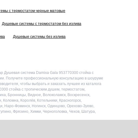
темы с термостатом черные матовые
Душевые системы с термостатом без излива
ива
Душевые системы без излива
ар Душевая система Damixa Gala 953770300 стойка с
ссии. Получите профессиональную консультацию в шоуруме
зводителя, чтобы выбрать и заказать лучшее из каталога
0300 стойка с тропическим душем, термостатом,
иха, Бронницы, Видное, Волоколамск, Воскресенск,
, Коломна, Королёв, Котельники, Красногорск,
и, Наро-Фоминск, Ногинск, Одинцово, Орехово-Зуево,
упино, Фрязино, Химки, Черноголовка, Чехов, Шатура,