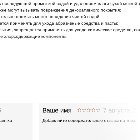
другие хлорсодержащие компоненты.
с последующей промывкой водой и удалением влаги сухой мягкой т
акже могут вызывать повреждения декоративного покрытия;
ательно промыть место попадания чистой водой;
тся применять для ухода абразивные средства и пасты;
крытия, запрещается применять для ухода химические средства, с
гие хлорсодержащие компоненты.
6
Ваше имя
7 августа 20
damixa
Добавляйте содержательные отзывы на товар