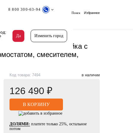
8 800 300-63-94
Поиск
Избранное
од:
Да
Изменить город
?
, термостатом, смесителем, черная матовая
 Gala 953770300 стойка с
рмостатом, смесителем,
Код товара: 7494
в наличии
126 490 ₽
ДОЛЯМИ:
платите только 25%, остальное
потом