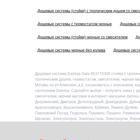
Душевые системы (стойки) с тропическим душем со сме
Душевые системы с термостатом черные
Душевые с
Душевые системы (стойки) черные со смесителем
Ду
Душевые системы черные без излива
Душевые сист
Душевая система Damixa Gala 953770300 стойка с тропиче
тропическим душем, термостатом, смесителем, черная ма
Москвы на ул Клинская, д.6, ознакомьтесь с описанием, 
сантехники Damixa. Сделайте выбор – получить заказ с д
смесителем, черная матовая в интернет-магазине damixa.
Дзержинский, Дмитров, Долгопрудный, Домодедово, Дубна, 
Краснозаводск, Краснознаменск, Кубинка, Ликино-Дулёво
Павловский Посад, Подольск, Пушкино, Пущино, Раменское
Щёлково, Электрогорск, Электросталь, Электроугли, Яхро