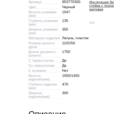
Артикул
953770300
Инструкция №
стойка с троп
Цвет
Черный
матовая
Высота упаковки
1047
(мм)
Глубина упаковки
135
PDF
(мм)
Ширина упаковки
355
(мм)
Материал изделия
Латунь; пластик
Размер ручного
110/250
душа
Длина душевого
1750
шланга
С термостатом
Да
Со смесителем
Да
С изливом
Нет
Высота
1050/1450
изделия(мм)
Глубина изделия
470
(мм)
Ширина
300
изделия(мм)