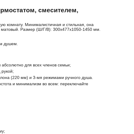
ермостатом, смесителем,
ую комнату. Минималистичная и стильная, она
 матовый. Размер (Ш/Г/В): 300x477x1050-1450 мм.
им душем.
 абсолютно для всех членов семьи;
 рукой;
лона (220 мм) и 3-мя режимами ручного душа.
стота и минимализм во всем: переключайте
му;