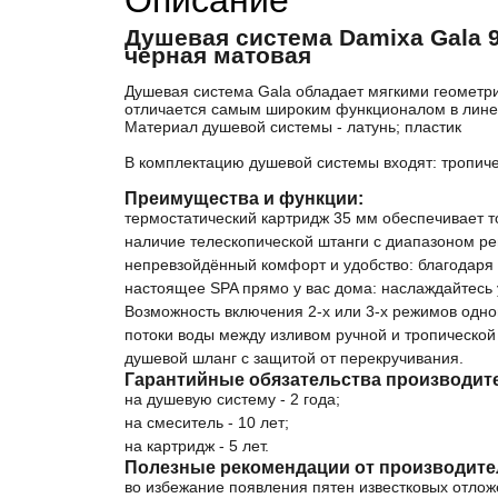
Описание
Душевая система Damixa Gala 
черная матовая
Душевая система Gala обладает мягкими геометр
отличается самым широким функционалом в линейк
Материал душевой системы - латунь; пластик
В комплектацию душевой системы входят: тропиче
Преимущества и функции:
термостатический картридж 35 мм обеспечивает т
наличие телескопической штанги с диапазоном ре
непревзойдённый комфорт и удобство: благодаря
настоящее SPA прямо у вас дома: наслаждайтесь 
Возможность включения 2-х или 3-х режимов одн
потоки воды между изливом ручной и тропической
душевой шланг с защитой от перекручивания.
Гарантийные обязательства производит
на душевую систему - 2 года;
на смеситель - 10 лет;
на картридж - 5 лет.
Полезные рекомендации от производител
во избежание появления пятен известковых отлож