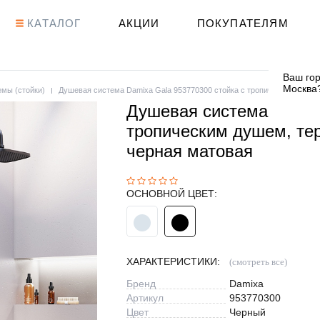
КАТАЛОГ
АКЦИИ
ПОКУПАТЕЛЯМ
Ваш гор
Москва
мы (стойки)
Душевая система Damixa Gala 953770300 стойка с тропическим душем
Душевая система Damixa
тропическим душем, те
черная матовая
ОСНОВНОЙ ЦВЕТ:
ХАРАКТЕРИСТИКИ:
(смотреть все)
Бренд
Damixa
Артикул
953770300
Цвет
Черный