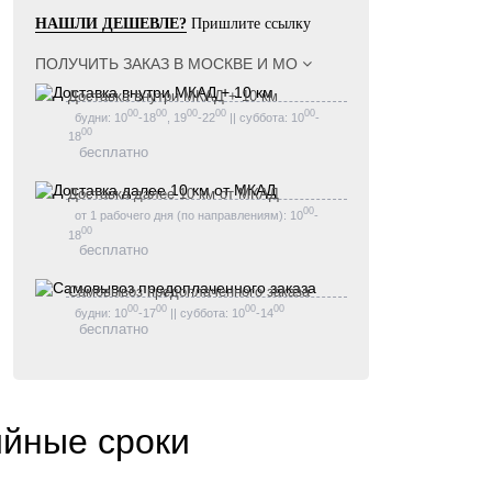
НАШЛИ ДЕШЕВЛЕ?
Пришлите ссылку
ПОЛУЧИТЬ ЗАКАЗ В
МОСКВЕ И МО
Доставка внутри МКАД + 10 км
00
00
00
00
00
будни: 10
-18
, 19
-22
|| суббота: 10
-
00
18
бесплатно
Доставка далее 10 км от МКАД
00
от 1 рабочего дня (по направлениям): 10
-
00
18
бесплатно
Самовывоз предоплаченного заказа
00
00
00
00
будни: 10
-17
|| суббота: 10
-14
бесплатно
ийные сроки